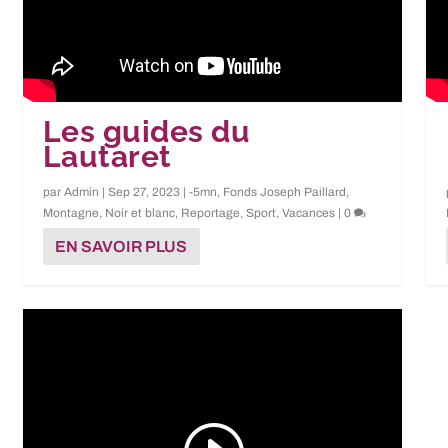
Les guides du
Lautaret
par
Admin
|
Sep 27, 2023
|
-5mn
,
Fonds Joseph Paillard
,
Montagne
,
Noir et blanc
,
Reportage
,
Sport
,
Vacances
|
0
EN SAVOIR PLUS