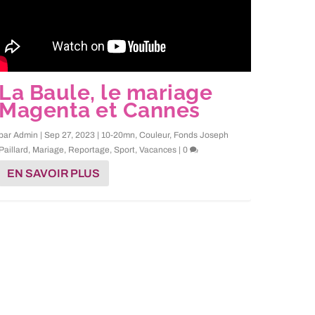
La Baule, le mariage
Magenta et Cannes
par
Admin
|
Sep 27, 2023
|
10-20mn
,
Couleur
,
Fonds Joseph
Paillard
,
Mariage
,
Reportage
,
Sport
,
Vacances
|
0
EN SAVOIR PLUS