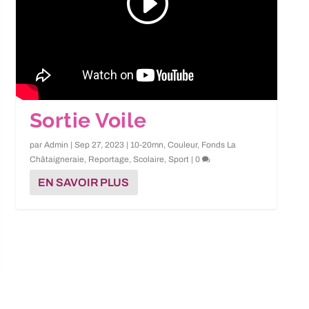
Sortie Voile
par
Admin
|
Sep 27, 2023
|
10-20mn
,
Couleur
,
Fonds La
Châtaigneraie
,
Reportage
,
Scolaire
,
Sport
|
0
EN SAVOIR PLUS