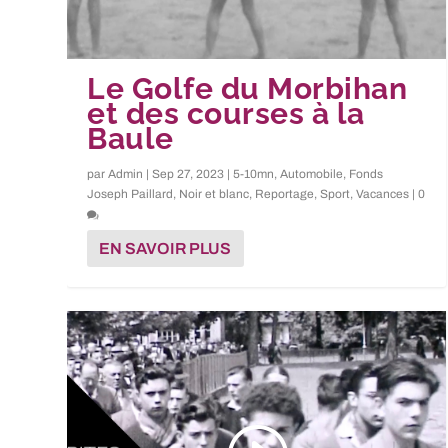
Le Golfe du Morbihan
et des courses à la
Baule
par
Admin
|
Sep 27, 2023
|
5-10mn
,
Automobile
,
Fonds
Joseph Paillard
,
Noir et blanc
,
Reportage
,
Sport
,
Vacances
|
0
EN SAVOIR PLUS