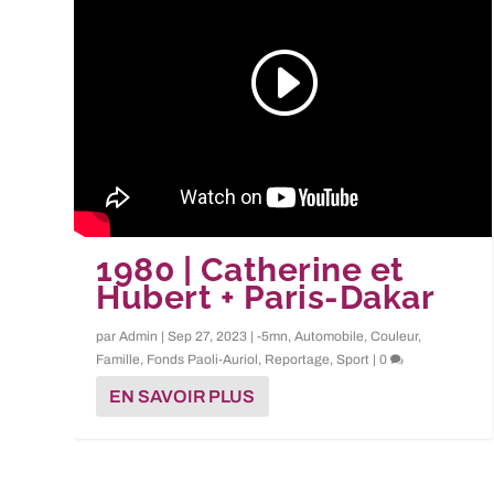
1980 | Catherine et
Hubert + Paris-Dakar
par
Admin
|
Sep 27, 2023
|
-5mn
,
Automobile
,
Couleur
,
Famille
,
Fonds Paoli-Auriol
,
Reportage
,
Sport
|
0
EN SAVOIR PLUS