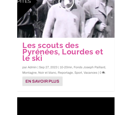
Les scouts des
Pyrénées, Lourdes et
le ski
par
Admin
|
Sep 27, 2023
|
10-20mn
,
Fonds Joseph Paillard
,
Montagne
,
Noir et blanc
,
Reportage
,
Sport
,
Vacances
|
0
EN SAVOIR PLUS