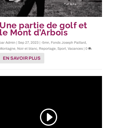
Une partie de golf et
le Mont d’Arbois
par
Admin
|
Sep 27, 2023
|
-5mn
,
Fonds Joseph Paillard
,
Montagne
,
Noir et blanc
,
Reportage
,
Sport
,
Vacances
|
0
EN SAVOIR PLUS