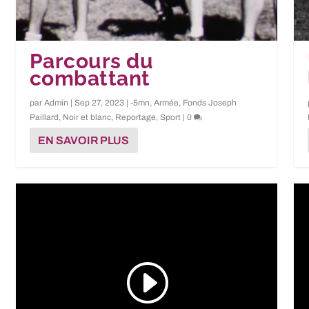
Parcours du
combattant
par
Admin
|
Sep 27, 2023
|
-5mn
,
Armée
,
Fonds Joseph
Paillard
,
Noir et blanc
,
Reportage
,
Sport
|
0
EN SAVOIR PLUS