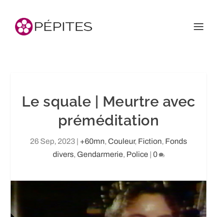
Le squale | Meurtre avec
préméditation
26 Sep, 2023
|
+60mn
,
Couleur
,
Fiction
,
Fonds
divers
,
Gendarmerie
,
Police
|
0