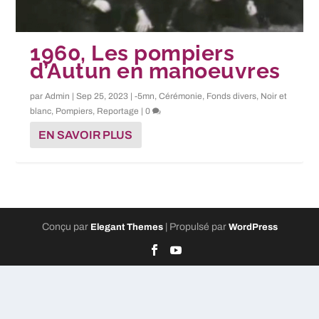
1960, Les pompiers
d’Autun en manoeuvres
par
Admin
|
Sep 25, 2023
|
-5mn
,
Cérémonie
,
Fonds divers
,
Noir et
blanc
,
Pompiers
,
Reportage
|
0
EN SAVOIR PLUS
Conçu par
| Propulsé par
Elegant Themes
WordPress