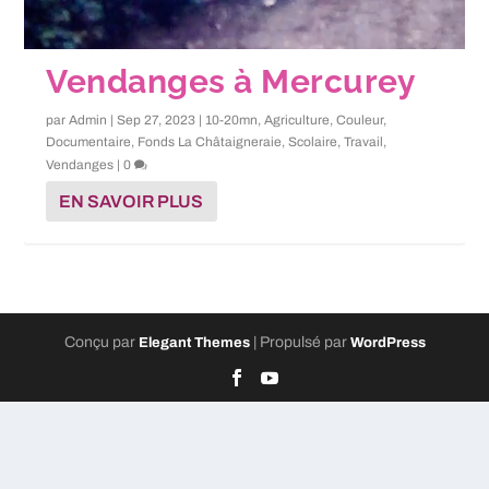
Vendanges à Mercurey
par
Admin
|
Sep 27, 2023
|
10-20mn
,
Agriculture
,
Couleur
,
Documentaire
,
Fonds La Châtaigneraie
,
Scolaire
,
Travail
,
Vendanges
|
0
EN SAVOIR PLUS
Conçu par
| Propulsé par
Elegant Themes
WordPress