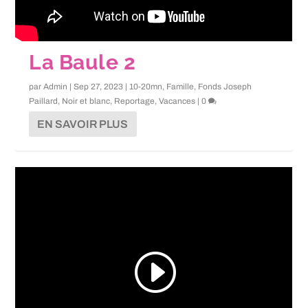
La Baule 2
par
Admin
|
Sep 27, 2023
|
10-20mn
,
Famille
,
Fonds Joseph
Paillard
,
Noir et blanc
,
Reportage
,
Vacances
|
0
EN SAVOIR PLUS