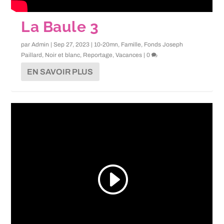
La Baule 3
par
Admin
|
Sep 27, 2023
|
10-20mn
,
Famille
,
Fonds Joseph
Paillard
,
Noir et blanc
,
Reportage
,
Vacances
|
0
EN SAVOIR PLUS