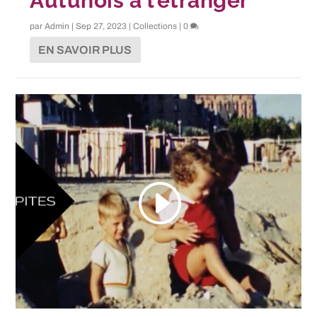
Autunois à l’étranger
par
Admin
|
Sep 27, 2023
|
Collections
|
0
EN SAVOIR PLUS