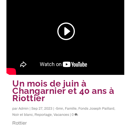
Un mois de juin à
Changarnier et 40 ans à
Riottier
par
Admin
|
Sep 27, 2023
|
-5mn
,
Famille
,
Fonds Joseph Paillard
,
Noir et blanc
,
Reportage
,
Vacances
|
0
Rottier