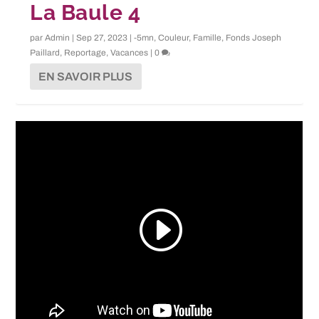
La Baule 4
par
Admin
|
Sep 27, 2023
|
-5mn
,
Couleur
,
Famille
,
Fonds Joseph
Paillard
,
Reportage
,
Vacances
|
0
EN SAVOIR PLUS