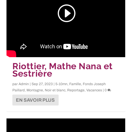
Riottier, Mathe Nana et
Sestrière
par
Admin
|
Sep 27, 2023
|
5-10mn
,
Famille
,
Fonds Joseph
Paillard
,
Montagne
,
Noir et blanc
,
Reportage
,
Vacances
|
0
EN SAVOIR PLUS