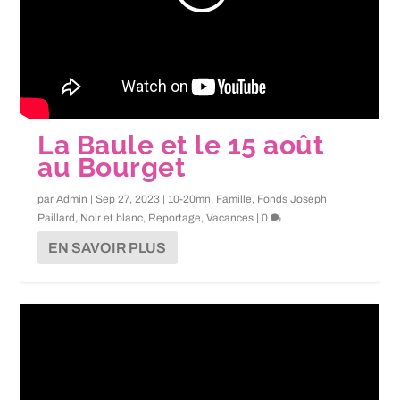
La Baule et le 15 août
au Bourget
par
Admin
|
Sep 27, 2023
|
10-20mn
,
Famille
,
Fonds Joseph
Paillard
,
Noir et blanc
,
Reportage
,
Vacances
|
0
EN SAVOIR PLUS