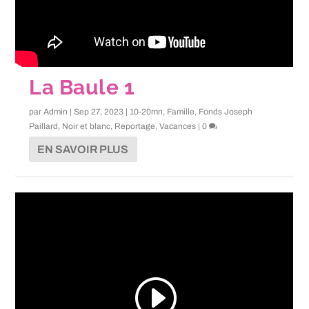
La Baule 1
par
Admin
|
Sep 27, 2023
|
10-20mn
,
Famille
,
Fonds Joseph
Paillard
,
Noir et blanc
,
Reportage
,
Vacances
|
0
EN SAVOIR PLUS