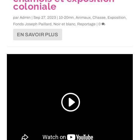
coloniale
par
Admin
|
Sep 27, 2023
|
10-20mn
,
Animaux
,
Chasse
,
Exposition
,
Fonds Joseph Paillard
,
Noir et blanc
,
Reportage
|
0
EN SAVOIR PLUS