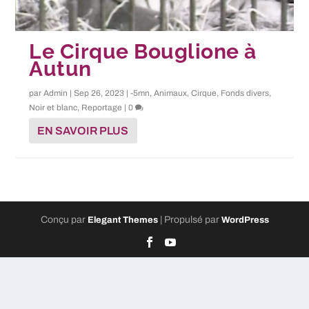
Le Cirque Bouglione à
Autun
par
Admin
|
Sep 26, 2023
|
-5mn
,
Animaux
,
Cirque
,
Fonds divers
,
Noir et blanc
,
Reportage
|
0
EN SAVOIR PLUS
Conçu par
| Propulsé par
Elegant Themes
WordPress