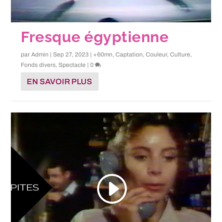
Fresque égyptienne
par
Admin
|
Sep 27, 2023
|
+60mn
,
Captation
,
Couleur
,
Culture
,
Fonds divers
,
Spectacle
|
0
EN SAVOIR PLUS