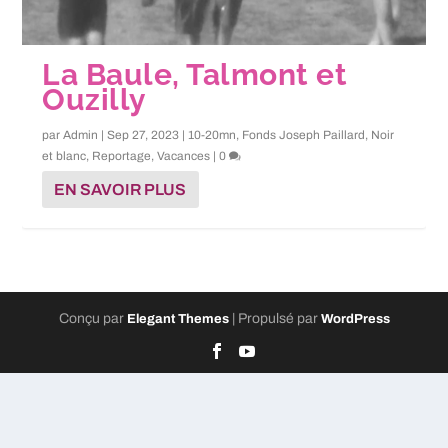
La Baule, Talmont et
Ouzilly
par
Admin
|
Sep 27, 2023
|
10-20mn
,
Fonds Joseph Paillard
,
Noir
et blanc
,
Reportage
,
Vacances
|
0
EN SAVOIR PLUS
Conçu par
| Propulsé par
Elegant Themes
WordPress